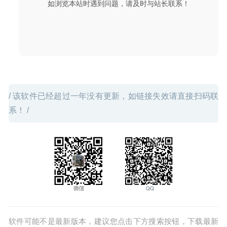
如浏览本站时遇到问题，请及时与站长联系！
27
/ 该软件已经超过一年没有更新，如链接失效请直接扫码联
系！ /
软件可能不是最新版本，建议您点击下方搜索按钮，下载最新