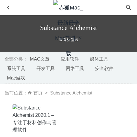
Substance Alchemist
查看标签云
全部分类：
MAC文章
应用软件
媒体工具
系统工具
开发工具
网络工具
安全软件
DVD-Cloner 2020 7.30.718 – 专业的DVD刻录软件
2020-
Mac游戏
09-12
XYLIO Future.dj pro 1.8.0.0 – 专业的DJ混音软件
2020-08-
当前位置：
首页
Substance Alchemist
08
微信小助手 2.5.7 中文版-微信登录免认证消息防撤回及微信
多开
2020-05-07
Hasher 1.4 – 哈希值生成工具
2021-12-04
TinyCal(小历) 1.16.0 for mac中文版-小而美的日历软件