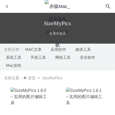
SizeMyPics
查看标签云
全部分类：
MAC文章
应用软件
媒体工具
系统工具
开发工具
网络工具
安全软件
Carbon Copy Cloner 5.1.19.6027 中文版-强大的硬盘克隆
Mac游戏
备份工具
2020-06-21
Capto 1.2.18 – 轻量级屏幕截图录像工具
2020-09-07
当前位置：
首页
SizeMyPics
Multitouch 1.17.16 – 触控板多点自定义手势操作
2020-06-
17
Glyphs 2.6.5 (1308) for Mac中文版-字体设计编辑工具
2020-03-27
Paste Queue 1.3 – 剪切板管理工具
2020-08-24