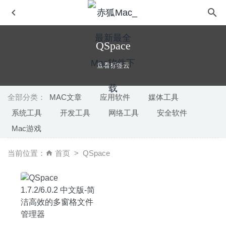
QSpace
查看标签云
全部分类：
MAC文章
应用软件
媒体工具
系统工具
开发工具
网络工具
安全软件
A Better Finder Rename 11.22 中文版-功能强大的批量文
Mac游戏
件重命名工具
2020-09-16
Bookends 13.4.4 – 全功能的文献信息管理工具
2020-08-05
当前位置：
首页
QSpace
PowerPhotos 1.8.5 – 专业的照片管理工具
2020-08-27
ZY-Player 1.1.4 – 优秀的视频播放神器
2020-07-12
SideNotes 1.0.2 for Mac- 非常优秀的的Mac侧边栏笔记工
具
2020-03-12