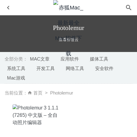
Photolemur
查看标签云
全部分类：
MAC文章
应用软件
媒体工具
系统工具
开发工具
网络工具
安全软件
QLab Pro 4.6.5 – 功能强大的现场演出声音灯光媒体控制软
Mac游戏
件
2020-06-19
Valentina Studio Pro 10.4.22 – 专业的多数据库管理软件
当前位置：
首页
Photolemur
2020-08-25
Image Resizer 4.2 – 图片批量压缩编辑工具
2025-12-02
Macx Video Converter Pro 6.5.0 for Mac中文破解版–功能
强大的视频格式转换工具
2020-04-07
iRingg 1.0.45 – 优秀的iPhone铃声制作工具
2020-07-27