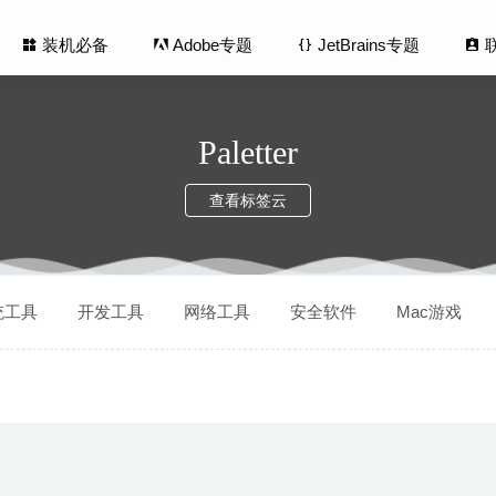
装机必备
Adobe专题
JetBrains专题
Paletter
查看标签云
verter Ultimate 3.1.1 – 易用且强大的 RAW 图片转换工具
2022-0
统工具
开发工具
网络工具
安全软件
Mac游戏
py 16.40 – iPhone/iPad文件管理工具
2020-09-19
ft DVD Creator 6.1.4.1 – 优秀的DVD制作工具
2020-12-02
ia Studio 2019.0.9.109647 中文版-功能强大的屏幕录制和剪辑工
e Expert 8.10.575 – MacOS全功能数据同步工具
2026-01-29