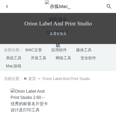
Orion Label And Print Studio
查看标签云
全部分类：
MAC文章
应用软件
媒体工具
系统工具
开发工具
网络工具
安全软件
Notebooks 2.1 for Mac破解版 – 文档编辑管理和日程备忘
Mac游戏
工具
2020-03-24
Wondershare DVD Creator 6.1.0.6 for Mac- 功能强大且实
当前位置：
首页
Orion Label And Print Studio
用的万兴DVD工具箱
2020-03-19
WinX DVD Ripper 6.5.2.20200420 中文版-最受欢迎的DVD
视频转换软件
2020-04-22
ColorSnapper 2 1.6.3 – 优秀的屏幕取色工具
2020-06-11
TextMate 2.0.11 – 专业且好用的文本编辑器
2020-05-01