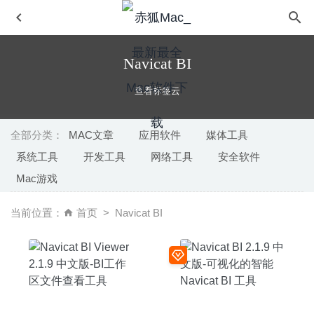
Navicat BI
查看标签云
全部分类：
MAC文章
应用软件
媒体工具
系统工具
开发工具
网络工具
安全软件
Xliff Editor 2.7.6 – 简单易用的XLIFF文件编辑器
2020-05-
Mac游戏
15
AI Transcription 2.15 中文版-音频即时转换为文本工具
当前位置：
首页
Navicat BI
2026-01-25
Planner 5D 4.2.30 for Mac中文版-易于使用的2D/3D室内设
计工具
2020-03-10
Copy+ 1.1.2 for Mac中文版-剪贴板历史记录管理器
2020-
03-17