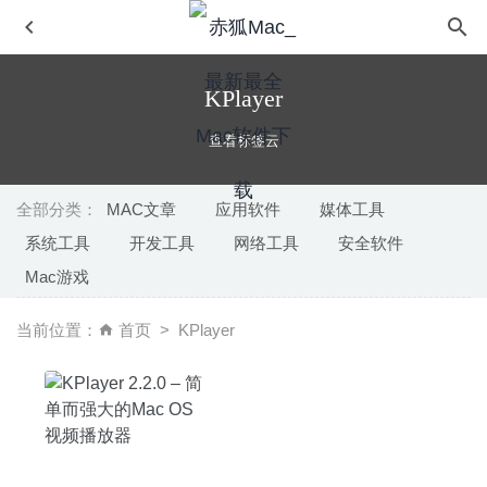
KPlayer
查看标签云
全部分类：
MAC文章
应用软件
媒体工具
系统工具
开发工具
网络工具
安全软件
Mirror for Sony TV 3.8.3 – Sony(索尼)智能电视投影工具
Mac游戏
2023-12-18
Ulysses 19.1 中文版-最好用的Markdown写作神器
2020-
当前位置：
首页
KPlayer
05-13
Xojo 2023.2.0 – 跨平台的可视化开发平台
2023-09-19
ImageRanger Pro Edition 1.7.5.1604 – 图片管理软件
2020-08-10
漫漫长夜The Long Dark 2.39 中文版-第一人称探索生存模