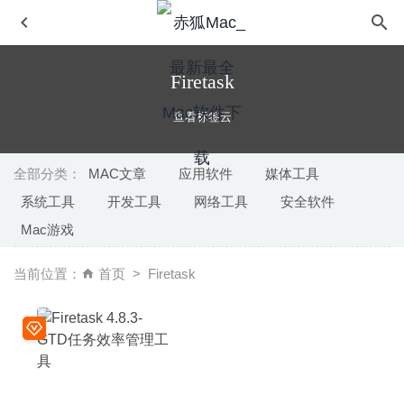
Firetask
查看标签云
全部分类：
MAC文章
应用软件
媒体工具
系统工具
开发工具
网络工具
安全软件
iShot Pro 2.4.1 中文版-非常优秀的截图录屏的神器
2024-
Mac游戏
04-24
Cascadea 1.5.5 – 修改任意网站的外观样式
2020-06-25
当前位置：
首页
Firetask
Swift Converter 4.1.0 – 多功能视频转换编辑工具
2021-08-
22
Blocs 6.3.3 中文版 – 强大的可视化网页设计工具
2026-01-
15
Permute 3.4.13 中文版-音视频格式转换工具
2020-07-15