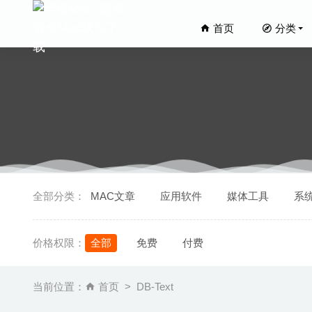
首页
分类
ExifEdi
全部分类：
MAC文章
应用软件
媒体工具
系
比利拯救世界
WebVide
价格权限：
全部
免费
付费
ForkLi
漫漫长夜Th
当前位置：
首页
DB-Text