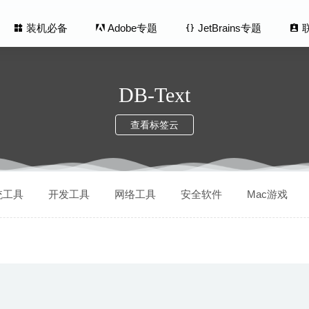
装机必备
Adobe专题
JetBrains专题
DB-Text
查看标签云
tor 1.2.7 – 图像照片Exif元数据编辑工具
2025-05-22
统工具
开发工具
网络工具
安全软件
Mac游戏
(Billy Saves the World) 1.3.7-别具一格的叙事动作冒险游戏
oHunter Pro 6.1.3 – 网络视频下载工具
2020-05-20
ft 3.4 中文版-远程/本地文件管理利器
2020-06-16
e Long Dark 2.39 中文版-第一人称探索生存模拟游戏
2025-01-