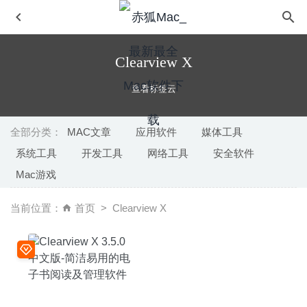
Clearview X
查看标签云
全部分类：
MAC文章
应用软件
媒体工具
系统工具
开发工具
网络工具
安全软件
Records 1.6.13 – 个人数据库管理软件
2020-11-18
Mac游戏
Tap Forms 5.3.43 中文版 – 数据库开发管理工具
2025-05-
04
当前位置：
首页
Clearview X
Linguist 3.4 – 简单快速的多语言翻译工具
2026-05-29
Movavi Video Converter 20 Premium 20.1.0 for Mac中文
版-功能强大的视频格式转换工具
2020-02-20
AnyTrans for IOS 8.8.0(20200918) 中文版-优秀的iPhone
设备管理工具
2020-09-20