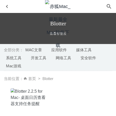
Blotter
查看标签云
全部分类：
MAC文章
应用软件
媒体工具
系统工具
开发工具
网络工具
安全软件
KeeWeb 1.15.1 中文版-开源跨平台的密码管理器
2020-06-
Mac游戏
09
Pixellu SmartAlbums 2.1.13 for Mac- 革命性的相册制作软
当前位置：
首页
Blotter
件
2020-03-19
Sidify Apple Music Converter 3.8.1 中文版 – 优秀的iTunes
音频格式转换工具
2022-09-02
Superkey 1.49 – 实用的 macOS 键盘增强工具
2025-07-02
UltraCompare 24.0.0.19 中文版- 优秀的文本差异对比工具