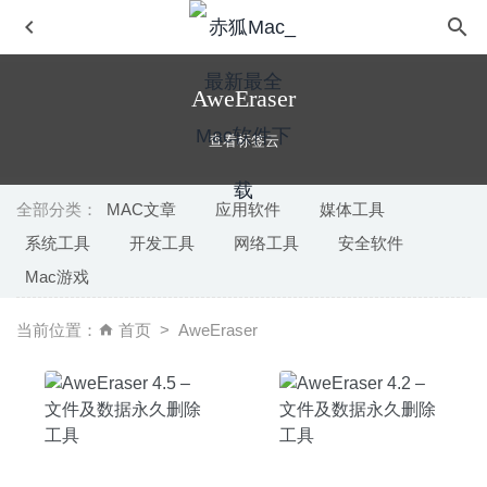
AweEraser
查看标签云
全部分类：
MAC文章
应用软件
媒体工具
系统工具
开发工具
网络工具
安全软件
PullTube 1.3.9 中文版-非常好用的高颜值Youtube视频下载
Mac游戏
器
2020-04-10
Downcast 2.9.52 – 直观易用的播客管理工具
2020-07-16
当前位置：
首页
AweEraser
Bigasoft Video Downloader Pro 3.27.8.9133 – 在线视频下
载器和转换器
2025-01-16
Enolsoft PDF Compressor 4.1.0- 非常好用的PDF压缩工具
2025-10-30
TinyCal(小历) 1.16.0 for mac中文版-小而美的日历软件