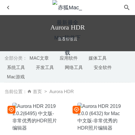
Aurora HDR
查看标签云
全部分类：
MAC文章
应用软件
媒体工具
系统工具
开发工具
网络工具
安全软件
iNet Network Scanner 2.7.2 – 优秀的网络设备监视器
Mac游戏
2020-05-10
OmniGraffle Pro 7.13 for Mac中文版-强大的图示/图表/流
当前位置：
首页
Aurora HDR
程图绘制工具
2020-03-10
DSP-Quattro 5.6.0 – 功能强大的 macOS 音频编辑工具
2021-03-25
LensFlare Studio 7.0 – 图像光学效果处理软件
2025-08-12
FigrCollage 3.3.7 – 照片自定义拼接制作工具
2023-05-02