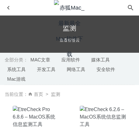
监测
查看标签云
全部分类：
MAC文章
应用软件
媒体工具
系统工具
开发工具
网络工具
安全软件
balenaEtcher 1.5.108 – U盘启动盘制作工具
2020-09-11
Mac游戏
Sidify Apple Music Converter 1.5.2 – 优秀的iTunes音频格
式转换工具
2020-04-09
当前位置：
首页
监测
Wondershare PDFelement Pro 7.6.4(3102) 中文版-强大的
PDF编辑工具
2020-06-06
Doxillion Plus 11.27 – 全面的多格式文档文件转换器
2025-
07-16
TurboCollage 7.1.1 – 图片相册制作、拼图工具
2020-05-24