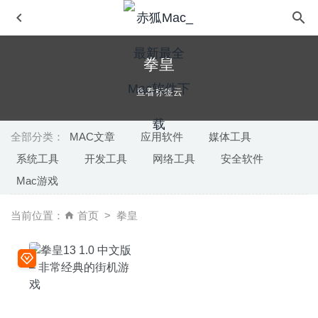
拳皇
查看标签云
全部分类：
MAC文章
应用软件
媒体工具
系统工具
开发工具
网络工具
安全软件
iCollections 6.5.4.65408 – 桌面图标整理神器
2020-09-07
Mac游戏
SSDReporter 1.5.5.1389 – 固态硬盘健康状况检测工具
2020-04-30
当前位置：
首页
拳皇
ZY-Player 2.3.7 – 优秀的视频播放神器
2020-08-19
Hype 4 Pro 4.0.6 中文版-HTML5动画制作软件
2020-07-14
Adguard 2.5.0(876) Nightly 中文版-世界上最高级的广告过
滤程序
2020-09-12