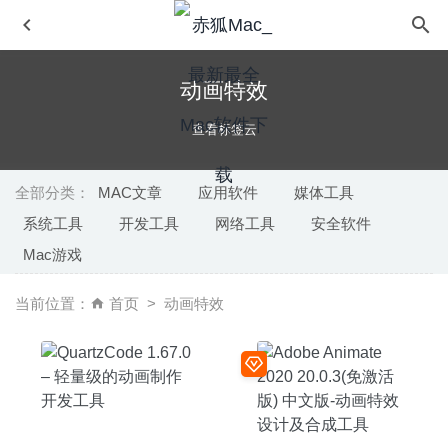
动画特效
查看标签云
全部分类：
MAC文章
应用软件
媒体工具
系统工具
开发工具
网络工具
安全软件
Pocket Cleaner Pro 1.6.2 中文版-简单高效的系统清理工具
Mac游戏
2024-02-18
EXIF Cleaner PRO 3.0.0 中文版 – 照片EXIF信息删除清理
当前位置：
首页
动画特效
工具
2021-01-22
AnyTrans for IOS 8.5.1(20200331) for Mac 中文版-优秀的
iPhone设备管理工具
2020-04-03
Downie 4.0.13 中文版-视频网站视频下载工具
2020-06-02
Little Snitch 6.4.1 – 优秀的老牌Mac防火墙软件
2026-06-23