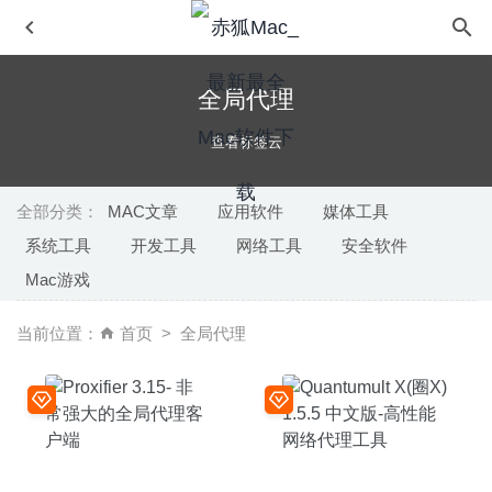
全局代理
查看标签云
全部分类：
MAC文章
应用软件
媒体工具
系统工具
开发工具
网络工具
安全软件
ZOC Terminal 7.26.2 – Telnet/SSH远程连接管理工具
Mac游戏
2020-08-19
蒸汽世界:挖掘2(SteamWorld Dig2) 1.1 Build 18.1.1.1-平台
当前位置：
首页
全局代理
采矿冒险挖掘游戏
2025-08-02
iClip 5.5.3 b5 – 最强大的剪贴板管理工具
2020-07-14
FileBot 4.9.5 – 文件批量文件重命名软件
2022-02-26
AutoMounter 1.6.5 for Mac中文版-简洁而强大的网络共享
自动加载工具
2020-03-18