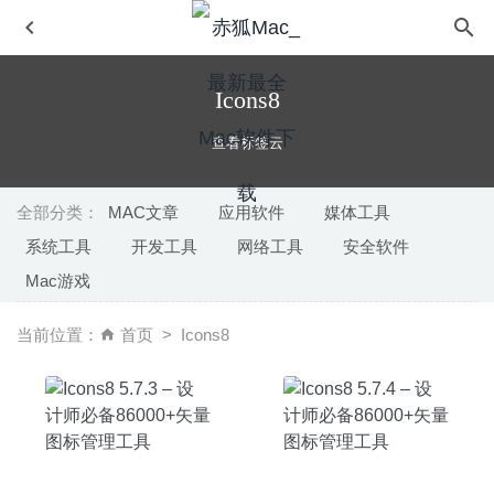
Icons8
查看标签云
全部分类：
MAC文章
应用软件
媒体工具
系统工具
开发工具
网络工具
安全软件
蒸汽世界:挖掘2(SteamWorld Dig2) 1.1 Build 18.1.1.1-平台
Mac游戏
采矿冒险挖掘游戏
2025-08-02
One Switch 1.14.2 中文版-MacOS必备万能开关工具
2020-
当前位置：
首页
Icons8
08-25
Dock Mate 0.8.7 fix – 应用程序窗口预览工具
2022-01-16
Adobe InCopy 2020 15.0.2(免激活版) for Mac中文版-优秀
的写作编辑协同工具
2020-04-03
Scrutiny 9.10 – 老牌网站分析优化工具
2020-09-05