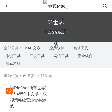
环世界
查看标签云
全部分类：
MAC文章
应用软件
媒体工具
系统工具
开发工具
网络工具
安全软件
JixiPix Rip Studio Pro 1.1.23 – 照片拼接编辑合成工具
Mac游戏
2024-11-04
Pixologic Zbrush 2021.1.1 中文版-专业的2D/3D数字雕刻
当前位置：
首页
环世界
绘图软件
2020-09-01
Grids 6.0.5 中文版-Instagram可发布故事的桌面客户端
2020-04-19
TG Pro 2.103 – 专业硬件温度监控
2026-03-20
Steinberg VST Live Pro 2.1.0-先进的现场表演系统
2024-