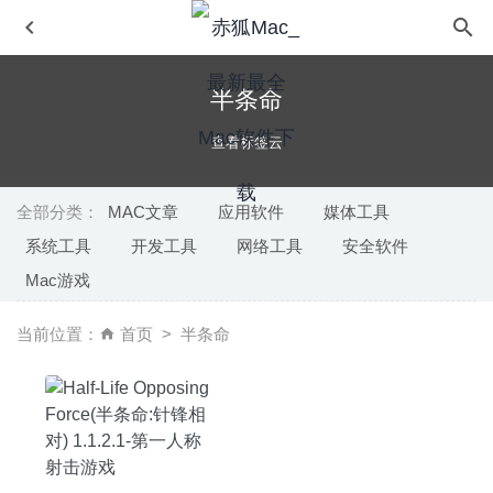
半条命
查看标签云
全部分类：
MAC文章
应用软件
媒体工具
系统工具
开发工具
网络工具
安全软件
Disk Graph 2.1.18 – 磁盘文件占用分析工具
2020-05-07
Mac游戏
Adobe Photoshop 2020 21.2 中文版-最优秀的图片处理工
具
2020-06-22
当前位置：
首页
半条命
AltTab 4.1.6 中文版-窗口快速切换神器
2020-07-10
Joyoshare Media Cutter 3.2.1.45 破解版–专业的视频剪切
编辑工具
2020-04-14
SILKYPIX Developer Studio Pro 10.0.6.0 – 方便直观的
RAW照片处理工具
2020-09-04