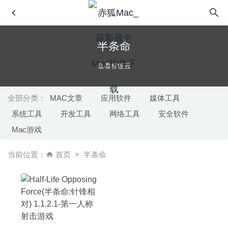
半条命
查看标签云
全部分类：
MAC文章
应用软件
媒体工具
系统工具
开发工具
网络工具
安全软件
ON1 Photo RAW 2020.5 14.5.1.9231 中文版-专业级摄影
Mac游戏
后期图像处理软件
2020-07-11
FoldersSynchronizer 5.1.0 – 文件夹同步工具
2020-07-24
当前位置：
首页
半条命
Things 3.12.2 for Mac中文版-GTD时间日程管理工具
2020-03-25
Vitamin-R 4 4.18 – GTD工作效率提升工具
2025-03-15
DaVinci Resolve Studio(达芬奇) 16.2.1 中文版-顶级视频调
色剪辑软件
2020-04-22