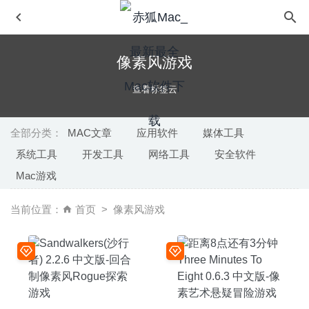
像素风游戏
查看标签云
全部分类：
MAC文章
应用软件
媒体工具
系统工具
开发工具
网络工具
安全软件
4K YouTube to MP3 3.12.0 – 在线音乐转换及下载器
2020-
Mac游戏
04-21
File Cabinet Pro 7.9.4 – Finder任务栏扩展增强
2020-06-24
当前位置：
首页
像素风游戏
AltTab 4.11.1 中文版-窗口快速切换神器
2020-07-31
Hopper Disassembler 5.18.1-逆向工程反编译工程工具
2025-09-24
Pixologic Zbrush 2026.2.1 中文版-专业的2D/3D数字雕刻
绘图软件
2026-06-22