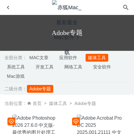
Adobe专题
全部分类：
MAC文章
应用软件
媒体工具
系统工具
开发工具
网络工具
安全软件
PasteNow 2.30 中文版 – 优秀的剪贴板工具
2026-06-25
Mac游戏
Fork 2.69.0-功能强大易用Git客户端软件
2026-08-01
二级分类：
Adobe专题
Shredo 1.2.8.6 – 美观实用的文件粉碎机
2026-06-16
CloudMounter 4.18 中文版 – 优秀的云网盘工具
2026-06-
当前位置：
首页
媒体工具
Adobe专题
22
蒸汽世界:挖掘2(SteamWorld Dig2) 1.1 Build 18.1.1.1-平台
采矿冒险挖掘游戏
2025-08-02