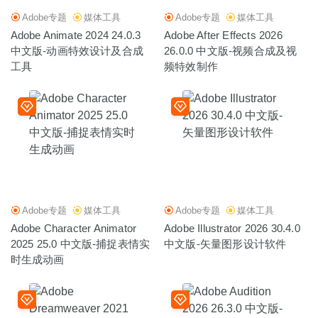
Adobe专题
媒体工具
Adobe专题
媒体工具
Adobe Animate 2024 24.0.3
Adobe After Effects 2026
中文版-动画特效设计及合成
26.0.0 中文版-视频合成及视
工具
频特效制作
Adobe专题
媒体工具
Adobe专题
媒体工具
Adobe Character Animator
Adobe Illustrator 2026 30.4.0
2025 25.0 中文版-捕捉表情实
中文版-矢量图形设计软件
时生成动画