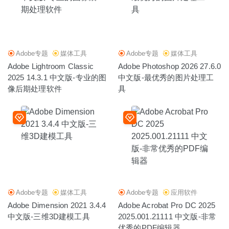
Adobe专题
媒体工具
Adobe专题
媒体工具
Adobe Lightroom Classic
Adobe Photoshop 2026 27.6.0
2025 14.3.1 中文版-专业的图
中文版-最优秀的图片处理工
像后期处理软件
具
Adobe专题
媒体工具
Adobe专题
应用软件
Adobe Dimension 2021 3.4.4
Adobe Acrobat Pro DC 2025
中文版-三维3D建模工具
2025.001.21111 中文版-非常
优秀的PDF编辑器