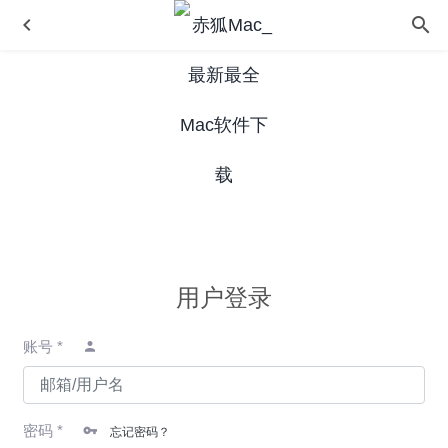
Deflection 5.8.5 中文版-结构梁分析工具
2020-06-29
iStat Menus 6.41(1125) 中文版-功能强大的菜单栏实时系统
用户登录
监控软件
2020-07-13
Amadeus Pro 2.8.1 (2441) 中文版-多音轨音频编辑器
账号 *
2020-04-28
Sound Control 2.4.2 – HDMI音量控制软件
2020-04-16
App Tamer 2.5.1 – 优化CPU占用率延长电池续航
2020-05-
密码 *
18
忘记密码？