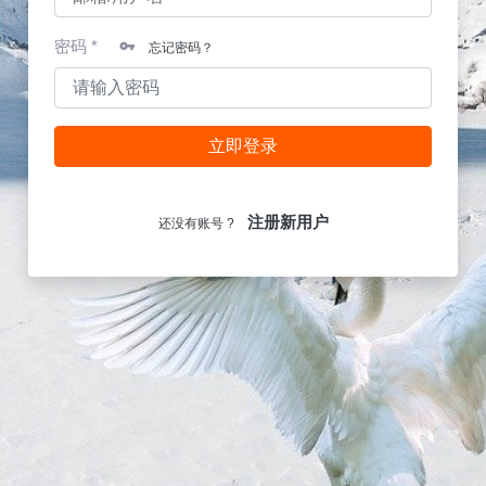
密码 *
忘记密码？
立即登录
注册新用户
还没有账号 ?