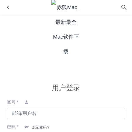
MacFamilyTree 11.1.1 中文版-非常强大的家族族谱制作工
具
2025-08-29
用户登录
PullTube 1.4.5 中文版-非常好用的高颜值Youtube视频下载
器
2020-06-08
账号 *
GraphicConverter 12.5.2 中文版-万能图像编辑辑及格式转
换
2026-05-10
iFlicks 3.8.1 中文版-优秀的视频meta编辑及iOS视频格式转
换
2021-11-17
密码 *
忘记密码？