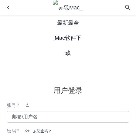
WiFi Signal 4.3.1 – WiFi信号监测管理工具
2020-08-08
MAMP PRO 5.7 for Mac- Web本地开发环境集成应用
用户登录
2020-03-30
Darkroom 6.0.7 中文版 – 强大的照片和视频编辑器
2022-
账号 *
08-22
GrabIt 4.933 中文版-macOS高清屏幕截图工具
2025-01-08
Electerm 1.3.10 for Mac中文版-终端模拟器/ssh/sftp客户端
密码 *
忘记密码？
2020-03-28